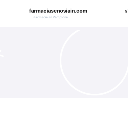
farmaciasenosiain.com
In
Tu Farmacia en Pamplona